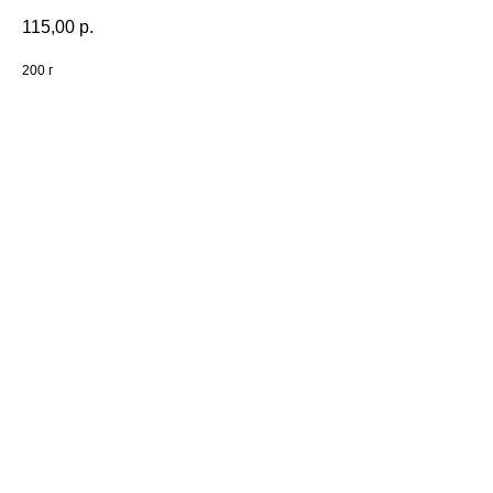
115,00
р.
200 г