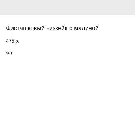
Фисташковый чизкейк с малиной
475
р.
90 г